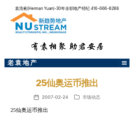
袁浩彬(Herman Yuan)-30年全职地产经纪 416-666-8288
老 袁 地 产
25仙奥运币推出
2007-02-24
市场动态
发
分
布
类
25
仙奥运币推出
日
期