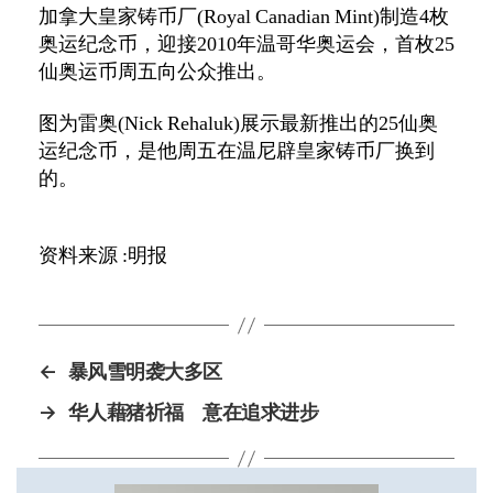
加拿大皇家铸币厂
(Royal Canadian Mint)
制造
4
枚
奥运纪念币，迎接
2010
年温哥华奥运会，首枚
25
仙奥运币周五向公众推出。
图为雷奥
(Nick Rehaluk)
展示最新推出的
25
仙奥
运纪念币，是他周五在温尼辟皇家铸币厂换到
的。
资料来源
:
明报
←
暴风雪明袭大多区
→
华人藉猪祈福 意在追求进步