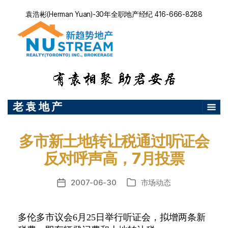
袁浩彬(Herman Yuan)-30年全职地产经纪 416-666-8288
老 袁 地 产
多市新土地转让税通过听证会
反对呼声高，7月投票
2007-06-30
市场动态
发
分
布
类
日
多伦多市议会
期
6
月
25
日
举行听证会，拟增两条新