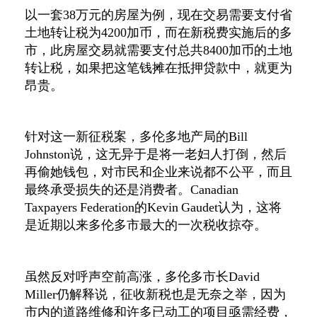
以一套
38
万元的房屋为例，现在交易需要支付省
土地转让税为
4200
加币，而在新税费实施后的多
市，此房屋交易就需要支付总共
8400
加币的土地
转让税，如果把这笔钱摊在抵押贷款中，就更为
昂贵。
针对这一新征税案，多伦多地产局的
Bill
Johnston
说，这无异于是将一老妇人打倒，然后
再偷她钱包，对市民和企业来说都不公平，而且
最终承受损失的还是消费者。
Canadian
Taxpayers Federation
的
Kevin Gaudet
认为，这将
是近期以来多伦多市最大的一次税收掠夺。
虽然反对呼声空前高涨，多伦多市长
David
Miller
仍解释说，征收新税也是无奈之举，因为
市内的道路维修和许多已动工的项目亟需经费，