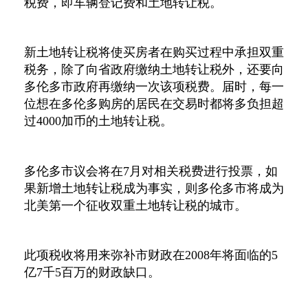
税费，即车辆登记费和土地转让税。
新土地转让税将使买房者在购买过程中承担双重
税务，除了向省政府缴纳土地转让税外，还要向
多伦多市政府再缴纳一次该项税费。届时，每一
位想在多伦多购房的居民在交易时都将多负担超
过
4000
加币的土地转让税。
多伦多市议会将在
7
月对相关税费进行投票，如
果新增土地转让税成为事实，则多伦多市将成为
北美第一个征收双重土地转让税的城市。
此项税收将用来弥补市财政在
2008
年将面临的
5
亿
7
千
5
百万的财政缺口。