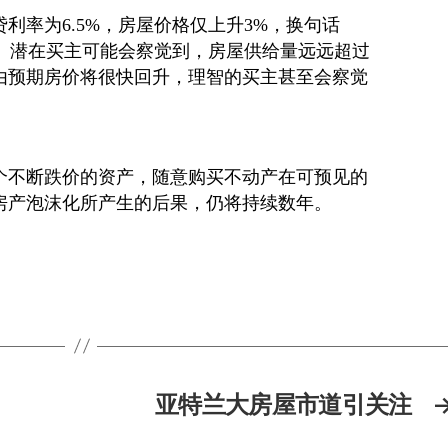
贷利率为6.5%，房屋价格仅上升3%，换句话
%。潜在买主可能会察觉到，房屋供给量远远超过
由预期房价将很快回升，理智的买主甚至会察觉
个不断跌价的资产，随意购买不动产在可预见的
房产泡沫化所产生的后果，仍将持续数年。
亚特兰大房屋市道引关注