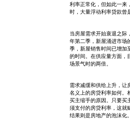
利率正常化，但如此一来
时，大量浮动利率贷款曾
当房屋需求开始衰退之际，
年第二季，新屋涌进市场的
季，新屋销售时间已增加至7
的时间。在供应量方面，目前
场景气时的两倍。
需求减缓和供给上升，让
名义上的房贷利率如何。
买主缩手的原因。只要买
须支付的房贷利率，这就
结果则是房地产的泡沫化