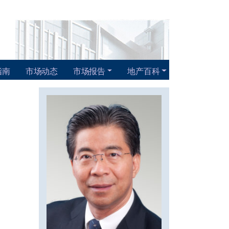
指南
市场动态
市场报告
地产百科