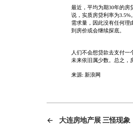
最近，平均为期30年的房
说，实质房贷利率为3.5
需求量，因此没有任何理
到房价或会继续探底。
人们不会想贷款去支付一
未来依旧属少数。总之，
来源: 新浪网
←
大连房地产展 三怪现象