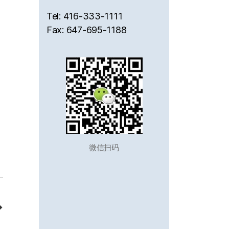
Tel: 416-333-1111
Fax: 647-695-1188
微信扫码
→