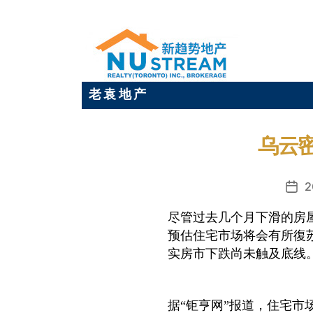
老 袁 地 产
乌云
2
发
布
尽管过去几个月下滑的房
日
预估住宅市场将会有所復
期
实房市下跌尚未触及底线
据“钜亨网”报道，住宅市场