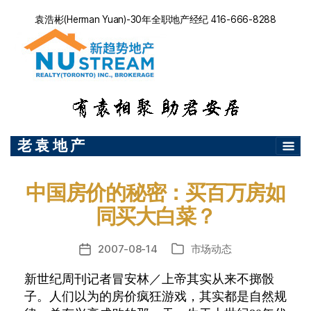
袁浩彬(Herman Yuan)-30年全职地产经纪 416-666-8288
老 袁 地 产
中国房价的秘密：买百万房如
同买大白菜？
2007-08-14
市场动态
发
分
布
类
新世纪周刊记者冒安林／上帝其实从来不掷骰
日
子。人们以为的房价疯狂游戏，其实都是自然规
期