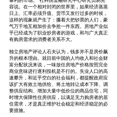
暴利的市场。”社科院金融研究中心研究员易宪
容说。在一个相对封闭的世界里，如果经济蒸蒸
日上、汇率必须升值、货币又发行过多的时候，
这样的现象就产生了：攥着大把钞票的人们，豪
气万千地互相加价去争抢一件东西。房地产业似
乎已经成为了职业炒房者的游戏，和与广大真正
有购房需求的消费者关系不大。
独立房地产评论人石夫认为，钱多并不是房价飙
升的根本理由。就目前中国的人均收入和社会财
富分配状况来说，一味放任房地产价格按照完全
商业意味进行逐利投机是不行的。失业人口的高
速攀升，和近乎空白的社会福利，都提醒政府应
该扩大有效土地供给、将土地转让成本下降、调
整供应结构、增加大量中低价位的商品住宅，同
时增大保障性住房供应，以满足无力购房者的居
住需求，才是真正维护社会稳定和经济稳定的必
要措施。