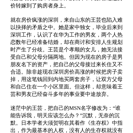
价转嫁到了购房者身上。
就在房价疯涨的深圳，来自山东的王芸也陷入难
以抉择的矛盾之中。她是家中独女，毕业后来到
深圳工作，认识了在华为工作的男友，两个人热
恋数年已经准备结婚，却在商讨和安排人生规划
时产生了分歧。王芸是个孝顺的女儿，她无法接
受自己和父母分隔两地。但因为现在的房子是男
朋友名下的资产，把自己的父母接过来长住又不
合适。除非趁现在深圳房价高涨的时候把房子卖
掉，用这笔钱回到内地买两套房子，让双方父母
和自己住在一个小区里面。但这样，却意味着王
芸和男友已经奋斗多年的事业要中途放弃。
迷茫中的王芸，把自己的MSN名字修改为：“谁
能告诉我，明天应该怎么办？”沉默，无奈的沉
默。日本学者大须贺明在其着作《生存权》中指
出，作为最基本的人权，没有人的生存权就没有