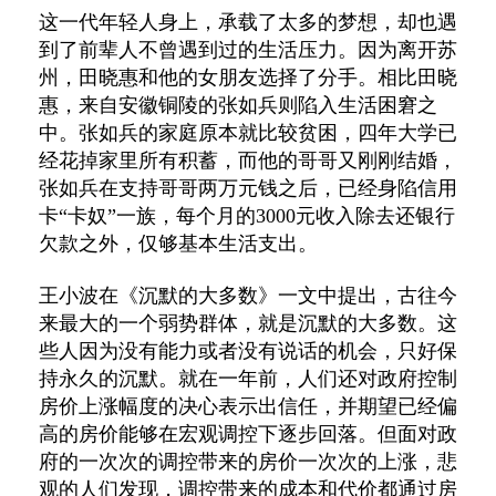
这一代年轻人身上，承载了太多的梦想，却也遇
到了前辈人不曾遇到过的生活压力。因为离开苏
州，田晓惠和他的女朋友选择了分手。相比田晓
惠，来自安徽铜陵的张如兵则陷入生活困窘之
中。张如兵的家庭原本就比较贫困，四年大学已
经花掉家里所有积蓄，而他的哥哥又刚刚结婚，
张如兵在支持哥哥两万元钱之后，已经身陷信用
卡“卡奴”一族，每个月的3000元收入除去还银行
欠款之外，仅够基本生活支出。
王小波在《沉默的大多数》一文中提出，古往今
来最大的一个弱势群体，就是沉默的大多数。这
些人因为没有能力或者没有说话的机会，只好保
持永久的沉默。就在一年前，人们还对政府控制
房价上涨幅度的决心表示出信任，并期望已经偏
高的房价能够在宏观调控下逐步回落。但面对政
府的一次次的调控带来的房价一次次的上涨，悲
观的人们发现，调控带来的成本和代价都通过房