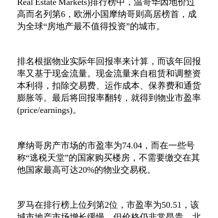
Real Estate Markets)
排行榜中，温哥华因地价过
高而名列第
6
，欧洲小国摩纳哥则高居榜首，成
为全球“房地产最不值得投资”的城市。
排名根据物业实际年回报率来计算，而该年回报
率又基于现金流量。现金流量来自租赁和调整资
本利得，扣除交易费、运作成本、保养费和通货
膨胀等。最后将回报率翻转，就得到物业市盈率
(price/earnings)
。
摩纳哥房产市场的市盈率为
74.04
，而在一些号
称“逃税天堂”的国家购买楼房，不需要缴交在其
他国家最高可达
20%
的物业交易税。
罗马在排行榜上位列第
2
位，市盈率为
50.51
，该
城市地产市场增长缓慢，但价格仍非常昂贵。北