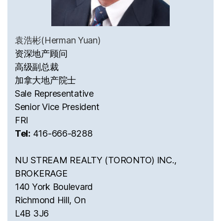
袁浩彬(Herman Yuan)
资深地产顾问
高级副总裁
加拿大地产院士
Sale Representative
Senior Vice President
FRI
Tel:
416-666-8288
NU STREAM REALTY (TORONTO) INC.,
BROKERAGE
140 York Boulevard
Richmond Hill, On
L4B 3J6