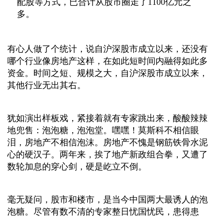
配股等方式，已合计从股市圈走了1100亿元之
多。
有心人做了个统计，说自沪深股市成立以来，还没有
哪个行业像房地产这样，在如此短时间内融得如此多
资金。时间之短、规模之大，自沪深股市成立以来，
其他行业无出其右。
犹如演出样板戏，紧接着就有专家跳出来，酸酸辣辣
地兜售：泡泡糖，泡泡堂。嘿嘿！莫斯科不相信眼
泪，房地产不相信泡沫。房地产不愧是钢筋铁骨水泥
心的硬汉子。两年来，挨了地产新政组合拳，又遭了
数轮加息的穿心剑，硬是屹立不倒。
毫无疑问，股市和楼市，是当今中国两大最诱人的泡
泡糖。尽管有数不清的专家整日忧国忧民，患得患