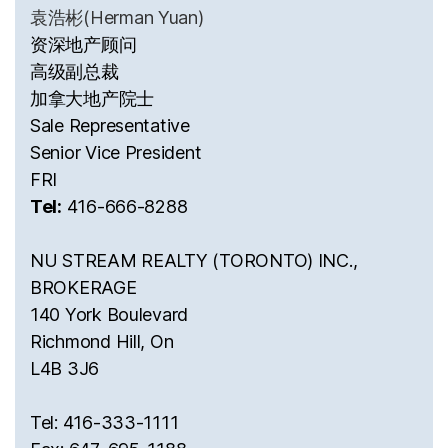
袁浩彬(Herman Yuan)
资深地产顾问
高级副总裁
加拿大地产院士
Sale Representative
Senior Vice President
FRI
Tel:
416-666-8288
NU STREAM REALTY (TORONTO) INC.,
BROKERAGE
140 York Boulevard
Richmond Hill, On
L4B 3J6
Tel: 416-333-1111