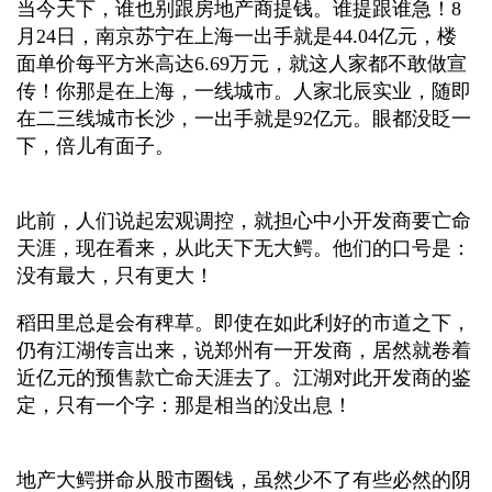
当今天下，谁也别跟房地产商提钱。谁提跟谁急！8
月24日，南京苏宁在上海一出手就是44.04亿元，楼
面单价每平方米高达6.69万元，就这人家都不敢做宣
传！你那是在上海，一线城市。人家北辰实业，随即
在二三线城市长沙，一出手就是92亿元。眼都没眨一
下，倍儿有面子。
此前，人们说起宏观调控，就担心中小开发商要亡命
天涯，现在看来，从此天下无大鳄。他们的口号是：
没有最大，只有更大！
稻田里总是会有稗草。即使在如此利好的市道之下，
仍有江湖传言出来，说郑州有一开发商，居然就卷着
近亿元的预售款亡命天涯去了。江湖对此开发商的鉴
定，只有一个字：那是相当的没出息！
地产大鳄拼命从股市圈钱，虽然少不了有些必然的阴