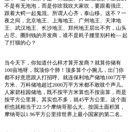
不是有无泡泡，而是你吹我吹大家吹，要跟着强庄、
跟着大鳄一起鬼混。所谓人心齐，泰山移。这不？一
夜之间，北京地王、上海地王、广州地王、天津地
王、武汉地王、长沙地王、郑州地王层出不穷，山头
占尽。圈到钱的开发商，谁不是耗子腰里别杆枪— 起
了打猫的心？
当今天下，你知道什么样才算开发商？就算你储有
100亩地呀，我顶你个肺！顶多算个小腕儿，出门你
都不好意思跟人打招呼。就连保利地产储地1007万平
方米、万科储地超过2000万平方米都不敢吱个声儿。
人家碧桂园储地，既不按平方米算也不按亩算，而是
按平方公里算。其实也不多，就45平方公里。这个面
积也就相当于22.5个摩纳哥那么大。按国土面积算，
摩纳哥以1.96平方公里排世界上最小国家的第二名。