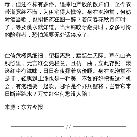
毒，但还不算有多俗。追捧地产股的散户们，至今衣
带渐宽终不悔，为伊消得人憔悴。身在泡泡堂，何妨
对酒当歌，也拟把疏狂图一醉？若问春花秋月何时
了，等及跳水就知道。当大鳄咬牙翻身时，众多可怜
的陪葬者，恐怕就要无处话凄凉了。
伫倚危楼风细细，望极离愁，黯黯生天际。草色山光
残照里，无言谁会凭栏意。且仿一曲，立此存照：滚
滚红尘有滋味，日日夜夜撑着房价睡。身在泡泡堂不
是罪，轻飘飘上涨也是一种美。不如好好把握这个机
会，有泡泡要一起吹。哪怕是个虾兵蟹将，岂管它来
日断崖跳水？万丈红尘何愁没人陪！
来源：东方今报