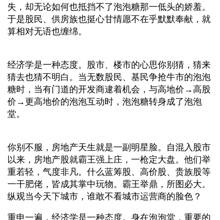
失，却无论如何也抵挡不了泡泡糖那一低头的娇羞。
于是股民、供房族也挺心甘情愿不在乎默默奉献，就
算相对无语也缠绵。
经济学是一种态度。股市、楼市的心思你别猜，猜来
猜去也猜不明白。当无数股民、基民争抢牛市的泡泡
糖时，当有门道的开发商逮着机会，与高地价→高股
价→更高地价的泡泡互动时，泡泡糖转身成了泡泡
堂。
你别不服，房地产天生就是一副明星脸。自混入股市
以来，房地产股就霸王强上庄，一枪定大盘。他们举
重若轻，气度非凡。什么蓝筹股、高价股、贵族股等
一干肥佬，皆成其掌中玩物。霸王举鼎，所图必大。
纵观当今天下城市，谁敢不看城市运营商的脸色？
重申一遍，经济学是一种态度。身在泡泡堂，重要的