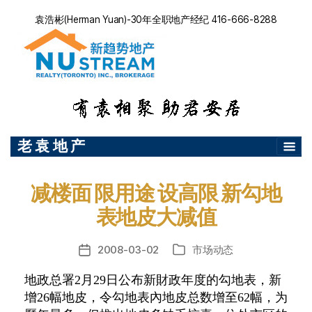
袁浩彬(Herman Yuan)-30年全职地产经纪 416-666-8288
老 袁 地 产
减楼面 限用途 设高限 新勾地
表地皮大减值
2008-03-02
市场动态
发
分
布
类
地政总署2月29日公布新財政年度的勾地表，新
日
增26幅地皮，令勾地表內地皮总数增至62幅，为
期