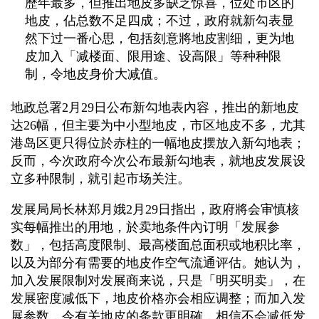
歷年最多，但推出地皮多缺乏惊喜，位处市区的
地皮，佔总数不足四成；不过，政府就新勾表显
然下过一番心思，包括刻意將地皮割细，更为地
皮加入「减楼面、限用途、设高限」等种种限
制，令地皮身价大减值。
地政总署2月29日公布新勾地表內容，推出的新地皮
达26幅，但主要为中小型地皮，市区地皮不多，尤其
港岛区更只得位於赤柱的一幅地皮摆放入新勾地表；
反而，今次政府今次公布最新勾地表，就地皮发展设
立多种限制，就引起市场关注。
发展局局长林郑月娥2月29日指出，政府將会审慎核
实每幅推出的用地，於卖地条件內订明「发展参
数」，包括高度限制、最高楼面总面积或地积比率，
以及为部分有需要的地皮作空气流通评估。她认为，
加入发展限制对发展商来说，只是「明买明卖」，在
发展密度减低下，地皮价格亦会相应调整；而加入发
展参数，令有关地皮的条款更明確，相信不会减低发