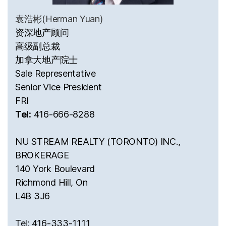
袁浩彬(Herman Yuan)
资深地产顾问
高级副总裁
加拿大地产院士
Sale Representative
Senior Vice President
FRI
Tel:
416-666-8288
NU STREAM REALTY (TORONTO) INC.,
BROKERAGE
140 York Boulevard
Richmond Hill, On
L4B 3J6
Tel: 416-333-1111