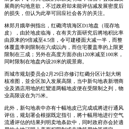
展商的勾地意欲，不过政府却未能评估减发展密度后
的损失，但认为此举可回应社会各方的关注。
林郑月娥举例指出，红磡湾填海区D1地盘（现存地
皮），由於地皮临海，在有关方面研究后將地积比率
由原来的9倍减至4.5倍，令可建楼面大减一半，而整
体覆盖率则限制在六成以內，而住宅覆盖率的上限更
限制在三成；另外在高度方面亦由120米减至100米，
同时限制在地盘內设20米的观景廊。
而城市规划委员会2月29日亦修订红磡分区计划大纲
核准图，並全区加入发展高限，当中新勾地表新增商
业及酒店用地的红鸞道两幅地皮便在受限制之列，物
业高限设在为75米。
此外，新勾地表中亦有十幅地皮已完成或將进行通风
评估，规划署会根据既定指引，將十幅用地进行空气
流通评估的结果列明卖地条款中，同时政府亦会於適