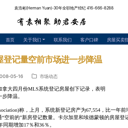
袁浩彬(Herman Yuan)-30年全职地产经纪 416-666-8288
首页
关于我们
联系我们
客户口碑
房屋买卖
屋登记量空前市场进一步降温
008-05-16
市场动态
分
类
加拿大四月份MLS系统登记房屋创下记录，表明
一步降温。
te Association)称，上月，系统新登记房产为67,554，比一年
卡通“空前的”新房登记数量。卡尔加里和埃德蒙顿的房屋登
同期增加17％和36％。