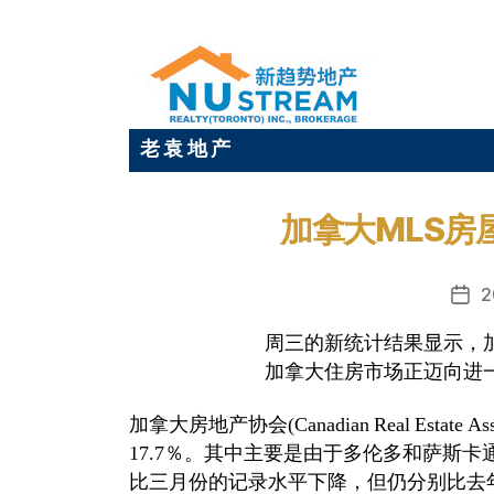
老 袁 地 产
加拿大MLS房
2
发
布
周三的新统计结果显示，
日
加拿大住房市场正迈向进
期
加拿大房地产协会(Canadian Real Esta
17.7％。其中主要是由于多伦多和萨斯
比三月份的记录水平下降，但仍分别比去年