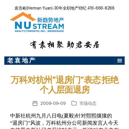
袁浩彬(Herman Yuan)-30年全职地产经纪 416-666-8288
老 袁 地 产
万科对杭州“退房门”表态 拒绝
个人层面退房
2008-09-09
市场动态
发
分
布
类
中新社杭州九月八日电(夏毅)针对熙熙攘攘的
日
“退房门”风波，万科杭州分公司新闻发言人今天
期