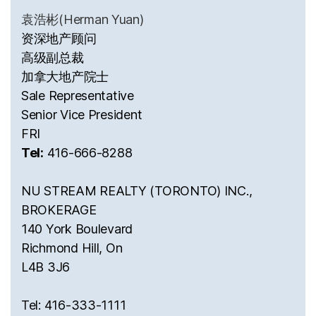
袁浩彬(Herman Yuan)
资深地产顾问
高级副总裁
加拿大地产院士
Sale Representative
Senior Vice President
FRI
Tel:
416-666-8288
NU STREAM REALTY (TORONTO) INC.,
BROKERAGE
140 York Boulevard
Richmond Hill, On
L4B 3J6
Tel: 416-333-1111