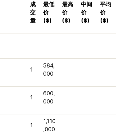
成
最低
最高
中间
平均
交
价
价
价
价
量
($)
($)
($)
($)
584,
1
000
600,
1
000
1,110
1
,000