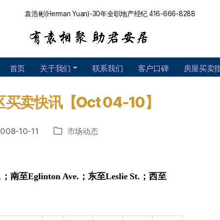
袁浩彬(Herman Yuan)-30年全职地产经纪 416-666-8288
首页
关于我们
联系我们
客户口碑
房屋买卖
买卖快讯【Oct 04-10】
008-10-11
市场动态
分
类
1
；
南至Eglinton Ave.
；
东
至Leslie St.
；
西至