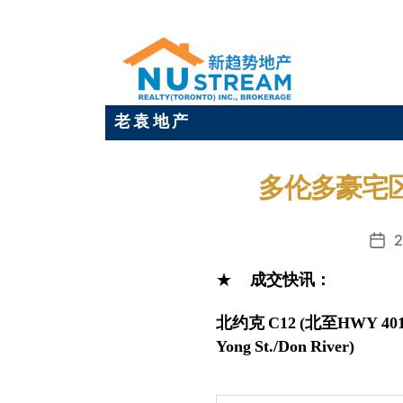
老 袁 地 产
多伦多豪宅区
2
发
布
★
成交快讯：
日
期
北约克
C12
(
北至
HWY 40
Yong St./Don River)