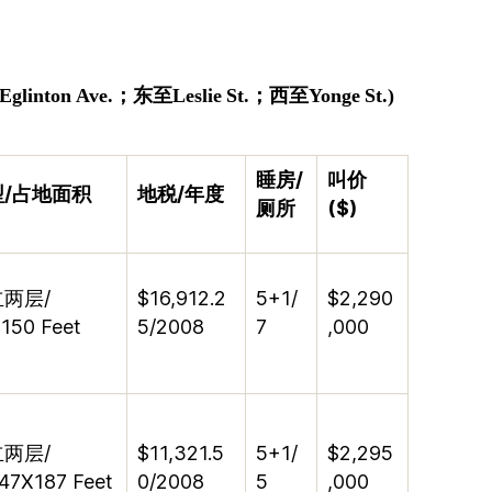
Eglinton Ave.
；
东至
Leslie St.
；
西至
Yonge St.)
睡房
/
叫价
型
/
占地面积
地税
/
年度
厕所
($)
立两层
/
$16,912.2
5+1/
$2,290
150 Feet
5/2008
7
,000
立两层
/
$11,321.5
5+1/
$2,295
.47X187 Feet
0/2008
5
,000