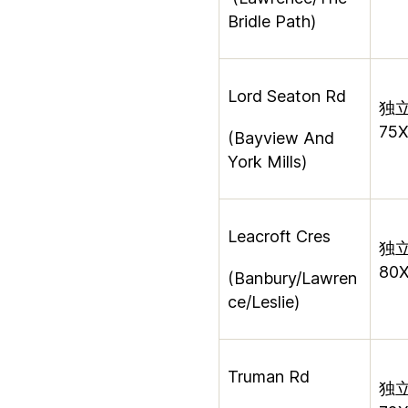
Bridle Path)
Lord Seaton Rd
独
75
(Bayview And
York
Mills)
Leacroft Cres
独
80X
(Banbury/Lawren
ce/Leslie)
Truman Rd
独