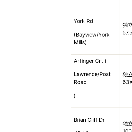
York Rd
独
57.
(Bayview/York
Mills)
Artinger Crt (
Lawrence/Post
独
Road
63X
)
Brian Cliff Dr
独
100