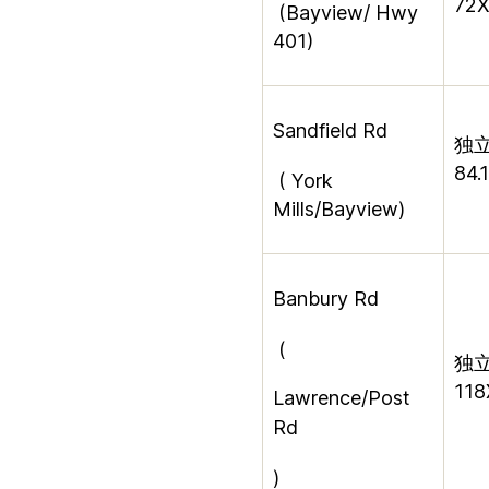
72X
(Bayview/ Hwy
401)
Sandfield Rd
独
84.
(
York
Mills/Bayview)
Banbury Rd
(
独
118
Lawrence/Post
Rd
)