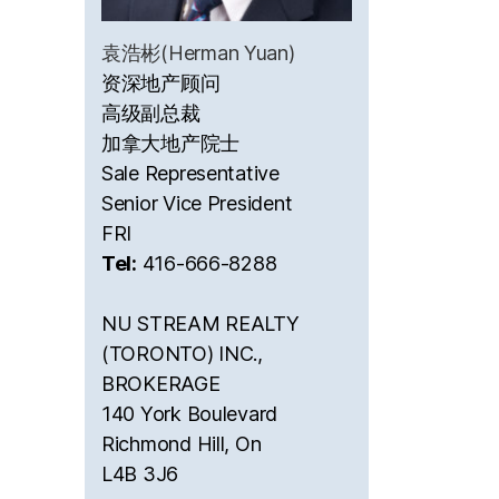
袁浩彬(Herman Yuan)
资深地产顾问
高级副总裁
加拿大地产院士
Sale Representative
Senior Vice President
FRI
Tel:
416-666-8288
NU STREAM REALTY
(TORONTO) INC.,
BROKERAGE
140 York Boulevard
Richmond Hill, On
L4B 3J6