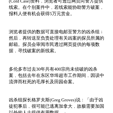
(Cold Case)资料﹐浏览者可透过网页向警方提供
线索。在个别案件中﹐若线索能协助警方破案﹐
报料人便有机会获得5万元赏金。
浏览者提供的数据可直接电邮至警方的凶杀组﹔
然后﹐再转送至负责处理有关凶案的探员所属的
邮箱。探员会审阅市民透过网页提供的每项数
据﹐寻找破案的新线索。
多伦多市过去30年共有400宗尚未侦破的凶杀
案﹐包括去年在东区华埠超市工作期间﹐因误中
流弹而枉死的毛厚长及田园命案。
凶杀组探长格罗夫斯(Greg Groves)说﹕「由于凶
徒犯事后﹐很可能已逃离加拿大﹐故极需要加国
以外的人士提供有用数据。」