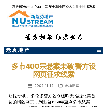
袁浩彬(Herman Yuan)-30年全职地产经纪 416-666-8288
老 袁 地 产
多市400宗悬案未破 警方设
网页征求线索
2008-11-18
市场动态
发
分
布
类
明报专讯， 多伦多警方凶杀组昨天推出北美首
日
创的缉凶网页﹐列出自1950年至今多市悬案
期