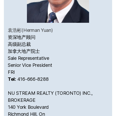
袁浩彬(Herman Yuan)
资深地产顾问
高级副总裁
加拿大地产院士
Sale Representative
Senior Vice President
FRI
Tel:
416-666-8288
NU STREAM REALTY (TORONTO) INC.,
BROKERAGE
140 York Boulevard
Richmond Hill, On