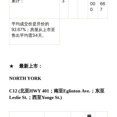
累计：
3
00
66
0
7
平均成交价是开价的
92.67%
；房屋从上市至
售出平均需
34
天。
★
最新上市：
NORTH YORK
C12
(
北至
HWY 401
；
南至
Eglinton Ave.
；
东至
Leslie St.
；
西至
Yonge St.)
睡