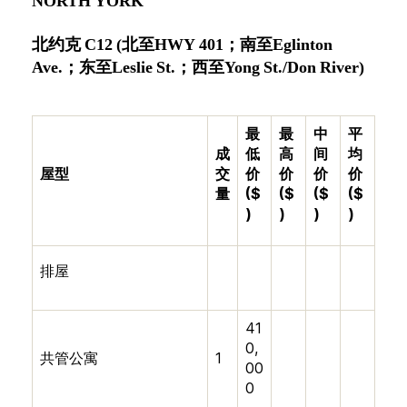
NORTH YORK
北约克
C12
(
北至
HWY 401
；
南至Eglinton
Ave.
；
东
至Leslie St.
；
西至
Yong St./Don River)
最
最
中
平
成
低
高
间
均
屋型
交
价
价
价
价
量
($
($
($
($
)
)
)
)
排屋
41
0,
共管公寓
1
00
0