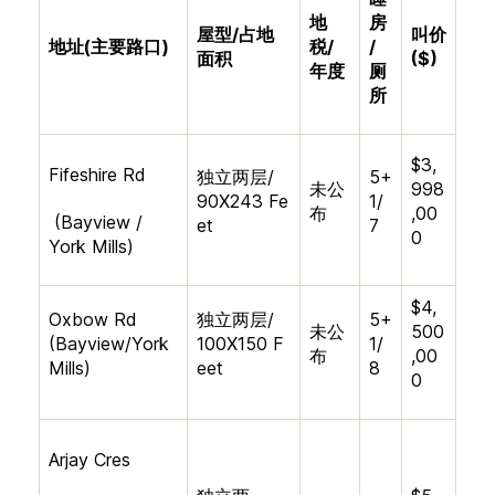
地
房
屋型
/
占地
叫价
地址
(
主要路口
)
税
/
/
面积
($)
年度
厕
所
$3,
Fifeshire Rd
独立两层
/
5+
未公
998
90X243 Fe
1/
布
,00
(Bayview /
et
7
0
York
Mills)
$4,
Oxbow Rd
独立两层
/
5+
未公
500
(Bayview/York
100X150 F
1/
布
,00
Mills)
eet
8
0
Arjay Cres