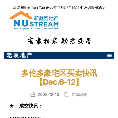
袁浩彬(Herman Yuan)-30年全职地产经纪 416-666-8288
老 袁 地 产
多伦多豪宅区买卖快讯
【Dec.6-12】
2008-12-13
市场动态
发
分
布
类
★
成交快讯：
日
期