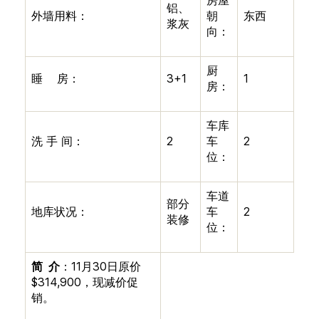
铝、
外墙用料：
朝
东西
浆灰
向：
厨
睡
房：
3+1
1
房：
车库
洗
手
间：
2
车
2
位：
车道
部分
地库状况：
车
2
装修
位：
简
介
：
11
月
30
日原价
$314,900
，现减价促
销。