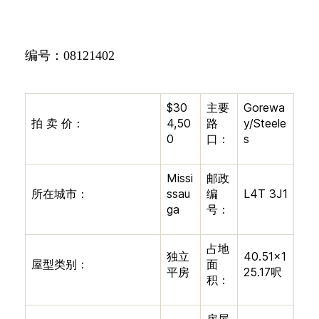
编号：
08121402
$30
主要
Gorewa
拍
卖
价：
4,50
路
y/Steele
0
口：
s
Missi
邮政
所在城市：
ssau
编
L4T 3J1
ga
号：
占地
独立
40.51×1
屋型类别：
面
平房
25.17
呎
积：
房屋