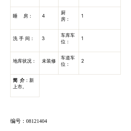
厨
睡
房：
4
1
房：
车库车
洗
手
间：
3
1
位：
车道车
地库状况：
未装修
2
位：
简
介
：新
上市。
编号：
08121404