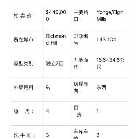
$449,00
主要路
Yonge/Elgin
拍
卖
价：
0
口：
Mills
Richmon
邮政编
所在城市：
L4S 1C4
d Hill
号：
占地面
16.6×34.6
公
屋型类别：
独立
2
层
积：
尺
房屋朝
外墙用料：
砖
东西
向：
厨
睡
房：
4
1
房：
车库车
洗
手
间：
3
2
位：