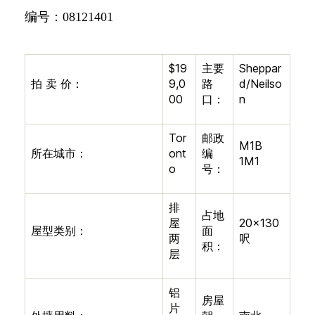
编号：
08121401
$19
主要
Sheppar
拍
卖
价：
9,0
路
d/Neilso
00
口：
n
Tor
邮政
M1B
所在城市：
ont
编
1M1
o
号：
排
占地
屋
20×130
屋型类别：
面
两
呎
积：
层
铝
房屋
片