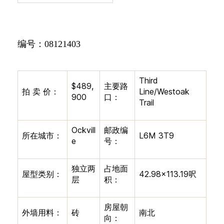
编号：
08121403
Third
$489,
主要路
拍
卖
价：
Line/Westoak
900
口：
Trail
Ockvill
邮政编
所在城市：
L6M 3T9
e
号：
独立两
占地面
屋型类别：
42.98×113.19
呎
层
积：
房屋朝
外墙用料：
砖
南北
向：