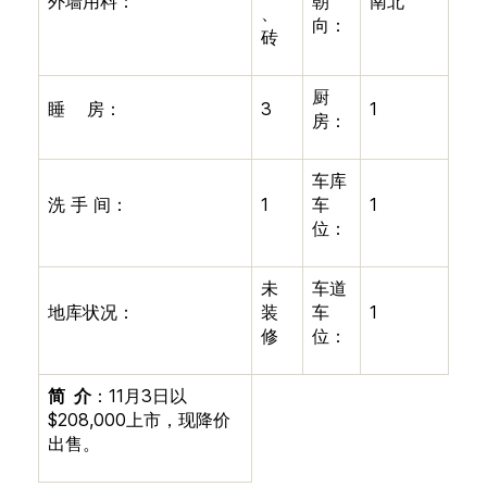
外墙用料：
朝
南北
、
向：
砖
厨
睡
房：
3
1
房：
车库
洗
手
间：
1
车
1
位：
未
车道
地库状况：
装
车
1
修
位：
简
介
：
11
月
3
日以
$208,000
上市，现降价
出售。