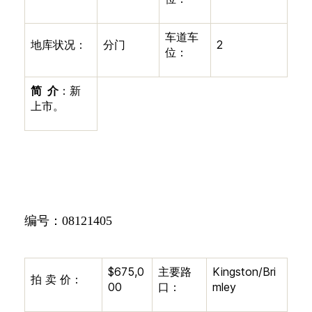
车道车
地库状况：
分门
2
位：
简
介
：新
上市。
编号：
08121405
$675,0
主要路
Kingston/Bri
拍
卖
价：
00
口：
mley