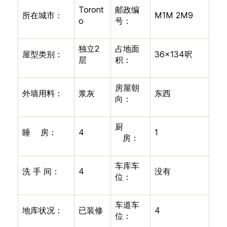
Toront
邮政编
所在城市：
M1M 2M9
o
号：
独立
2
占地面
屋型类别：
36×134
呎
层
积：
房屋朝
外墙用料：
浆灰
东西
向：
厨
睡
房：
4
1
房：
车库车
洗
手
间：
4
没有
位：
车道车
地库状况：
已装修
4
位：