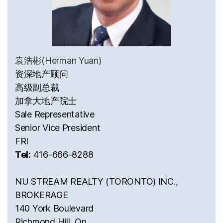
袁浩彬(Herman Yuan)
资深地产顾问
高级副总裁
加拿大地产院士
Sale Representative
Senior Vice President
FRI
Tel:
416-666-8288
NU STREAM REALTY (TORONTO) INC.,
BROKERAGE
140 York Boulevard
Richmond Hill, On