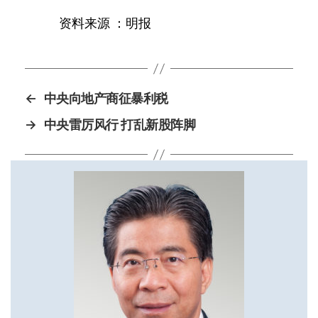
资料来源
：
明报
←
中央向地产商征暴利税
→
中央雷厉风行 打乱新股阵脚