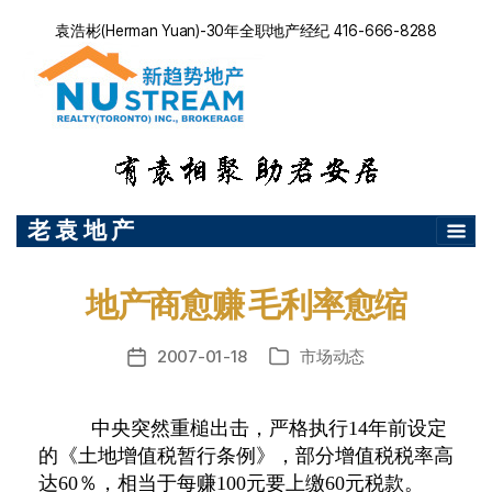
袁浩彬(Herman Yuan)-30年全职地产经纪 416-666-8288
老 袁 地 产
地产商愈赚 毛利率愈缩
2007-01-18
市场动态
发
分
布
类
日
中央突然重槌出击，严格执行
14
年前设定
期
的《土地增值税暂行条例》，部分增值税税率高
达
60
％，相当于每赚
100
元要上缴
60
元税款。