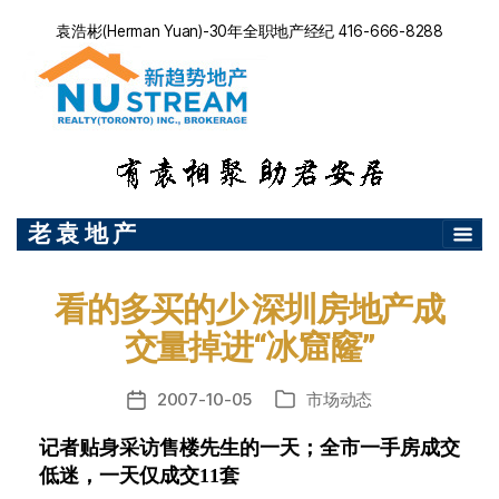
袁浩彬(Herman Yuan)-30年全职地产经纪 416-666-8288
老 袁 地 产
看的多买的少 深圳房地产成
交量掉进“冰窟窿”
2007-10-05
市场动态
发
分
布
类
记者贴身采访售楼先生的一天；全市一手房成交
日
低迷，一天仅成交11套
期