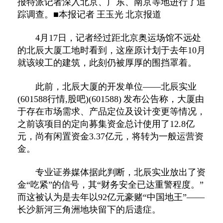
报特派记者深入北京、广东、南京等地进行了追
踪调查。■本报记者 王玉光 北京报道
4月17日，记者经过距北京奥运场馆不远处
的北辰大厦工地时看到，这座原计划于去年10月
就该竣工的建筑，此刻仍被厚厚的围挡罩着。
此前，北辰大厦的开发单位——北辰实业
(601588行情,股吧)(601588) 发布公告称，大厦由
于存在市场需求、产品定位及设计变更等情况，
之前该项目的定向募集资金总计使用了12.8亿
元，尚有闲置资金3.37亿元，将转为一般运营资
金。
专业证券媒体据此判断，北辰实业放出了资
金“吃紧”的信号，其“财务安全已达重警程度。”
而这被认为是去年以92亿元豪赌“中国地王”——
长沙新河三角洲地块留下的后遗症。