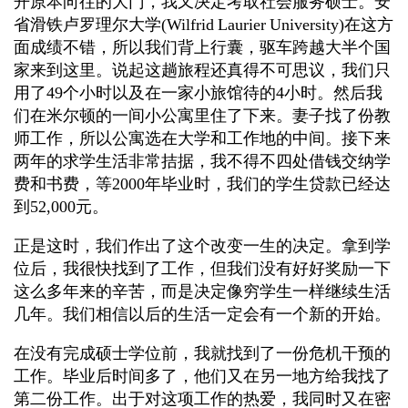
开原本向往的大门，我又决定考取社会服务硕士。安
省滑铁卢罗理尔大学(Wilfrid Laurier University)在这方
面成绩不错，所以我们背上行囊，驱车跨越大半个国
家来到这里。说起这趟旅程还真得不可思议，我们只
用了49个小时以及在一家小旅馆待的4小时。然后我
们在米尔顿的一间小公寓里住了下来。妻子找了份教
师工作，所以公寓选在大学和工作地的中间。接下来
两年的求学生活非常拮据，我不得不四处借钱交纳学
费和书费，等2000年毕业时，我们的学生贷款已经达
到52,000元。
正是这时，我们作出了这个改变一生的决定。拿到学
位后，我很快找到了工作，但我们没有好好奖励一下
这么多年来的辛苦，而是决定像穷学生一样继续生活
几年。我们相信以后的生活一定会有一个新的开始。
在没有完成硕士学位前，我就找到了一份危机干预的
工作。毕业后时间多了，他们又在另一地方给我找了
第二份工作。出于对这项工作的热爱，我同时又在密