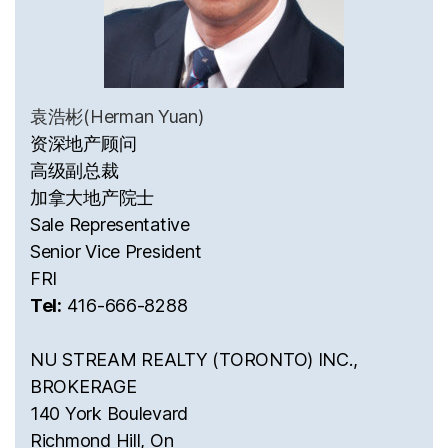
袁浩彬(Herman Yuan)
资深地产顾问
高级副总裁
加拿大地产院士
Sale Representative
Senior Vice President
FRI
Tel:
416-666-8288
NU STREAM REALTY (TORONTO) INC.,
BROKERAGE
140 York Boulevard
Richmond Hill, On