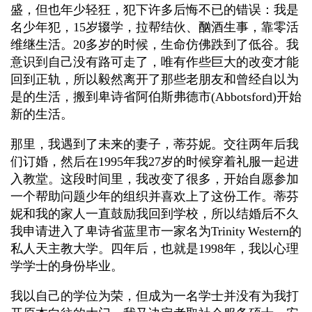
盛，但也年少轻狂，犯下许多后悔不已的错误：我是
名少年犯，15岁辍学，拉帮结伙、酗酒生事，靠零活
维继生活。20多岁的时候，生命仿佛跌到了低谷。我
意识到自己没有路可走了，唯有作些巨大的改变才能
回到正轨，所以毅然离开了那些老朋友和曾经自以为
是的生活，搬到卑诗省阿伯斯弗德市(Abbotsford)开始
新的生活。
那里，我遇到了未来的妻子，蒂芬妮。交往两年后我
们订婚，然后在1995年我27岁的时候穿着礼服一起进
入教堂。这段时间里，我改变了很多，开始自愿参加
一个帮助问题少年的组织并喜欢上了这份工作。蒂芬
妮和我的家人一直鼓励我回到学校，所以结婚后不久
我申请进入了卑诗省蓝里市一家名为Trinity Western的
私人天主教大学。四年后，也就是1998年，我以心理
学学士的身份毕业。
我以自己的学位为荣，但成为一名学士并没有为我打