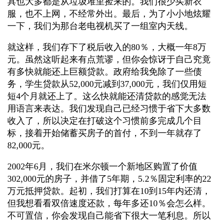
具也大多都是从垃圾堆里捡来的。我们很少买新衣
服，也不上网，不经常外出。最后，为了小小地炫耀
一下，我们为那台老电视机买了一组室内天线。
就这样，我们存下了税后收入的80％，大概一年8万
元。虽然这听起来有点荒谬，但你会惊讶于自己究竟
有多快就能还上巨额贷款。政府给我免除了一些债
务，学生贷款从52,000元减到37,000元，我们仅用短
短4个月就还上了。这么快就能还清贷款的感觉无法
用语言来表达。我们发现自己已经习惯于省下大多数
收入了，所以决定在打破这个习惯前多完成几个目
标，接着开始储蓄买房子的首付，不到一年就存了
82,000元。
2002年6月，我们在米尔顿一个新地区购置了价值
302,000元的房子，并借了5年期，5.2％固定利率的22
万元抵押贷款。起初，我们打算在10到15年内还清，
但我想看看双倍速度还款，每年多还10％会怎么样。
不可置信，你会发现自己能省下很大一笔利息。所以